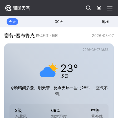
今天
30天
地图
塞翁-塞布鲁克
2026-08-07
巴伐利亚 - 德国
2026-08-07 18:56
23°
多云
今晚晴间多云。明天晴，比今天热一些（28°），空气不
错。
2级
69%
中等
东北风
相对湿度
紫外线