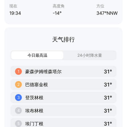
现在
高度角
方位
19:34
-14°
347°NNW
天气排行
今日最高温
24小时降水量
31°
豪森伊姆维森塔尔
1
31°
巴德塞金根
2
31°
登茨林根
3
31°
埃布林根
4
31°
埃门丁根
5