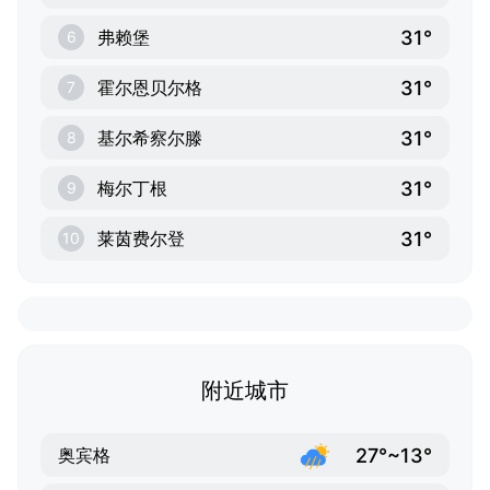
31°
弗赖堡
6
31°
霍尔恩贝尔格
7
31°
基尔希察尔滕
8
31°
梅尔丁根
9
31°
莱茵费尔登
10
附近城市
27°~13°
奥宾格