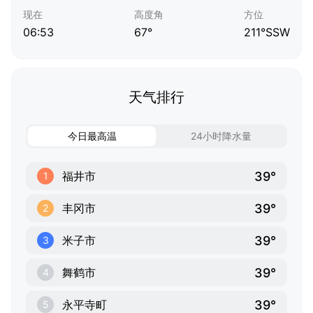
现在
高度角
方位
06:53
67°
211°SSW
天气排行
今日最高温
24小时降水量
39°
福井市
1
39°
丰冈市
2
39°
米子市
3
39°
舞鹤市
4
39°
永平寺町
5