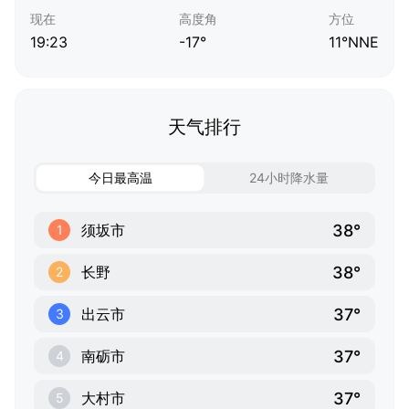
现在
高度角
方位
19:23
-17°
11°NNE
天气排行
今日最高温
24小时降水量
38°
须坂市
1
38°
长野
2
37°
出云市
3
37°
南砺市
4
37°
大村市
5