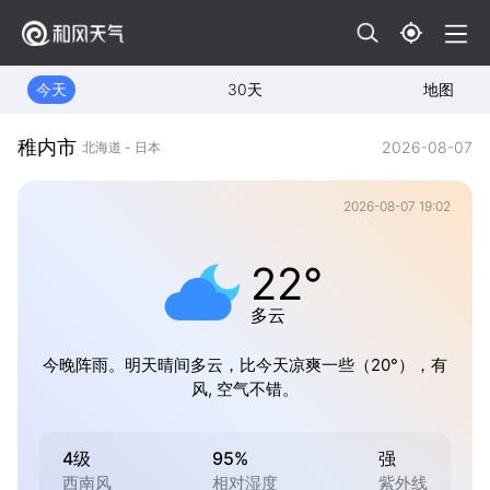
今天
30天
地图
稚内市
2026-08-07
北海道 - 日本
2026-08-07 19:02
22°
多云
今晚阵雨。明天晴间多云，比今天凉爽一些（20°），有
风, 空气不错。
4级
95%
强
西南风
相对湿度
紫外线