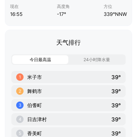
现在
高度角
方位
16:55
-17°
339°NNW
天气排行
今日最高温
24小时降水量
39°
米子市
1
39°
舞鹤市
2
39°
伯耆町
3
39°
日吉津村
4
39°
香美町
5