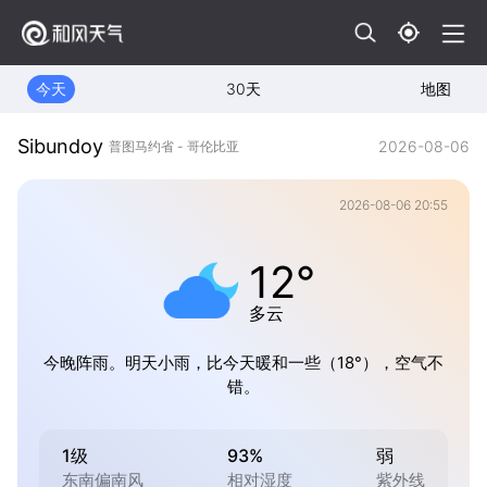
今天
30天
地图
Sibundoy
2026-08-06
普图马约省 - 哥伦比亚
2026-08-06 20:55
12°
多云
今晚阵雨。明天小雨，比今天暖和一些（18°），空气不
错。
1级
93%
弱
东南偏南风
相对湿度
紫外线