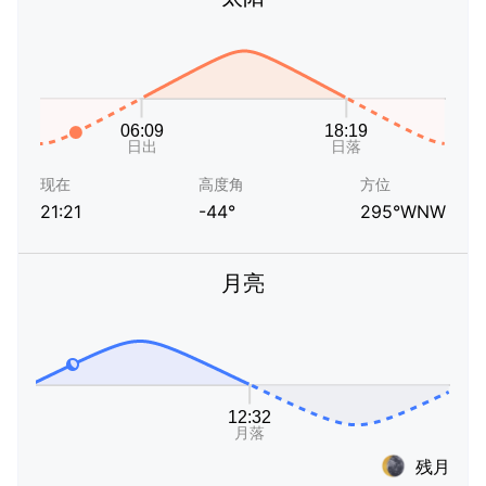
现在
高度角
方位
21:21
-44°
295°WNW
月亮
残月