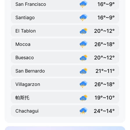
16°~9°
San Francisco
16°~9°
Santiago
20°~12°
El Tablon
26°~18°
Mocoa
20°~12°
Buesaco
21°~11°
San Bernardo
26°~18°
Villagarzon
19°~10°
帕斯托
24°~14°
Chachagui