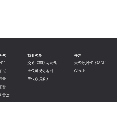
天气
商业气象
开发
PP
交通和车联网天气
天气数据API和SDK
预报
天气可视化地图
Github
质量
天气数据服务
预警
和雷达