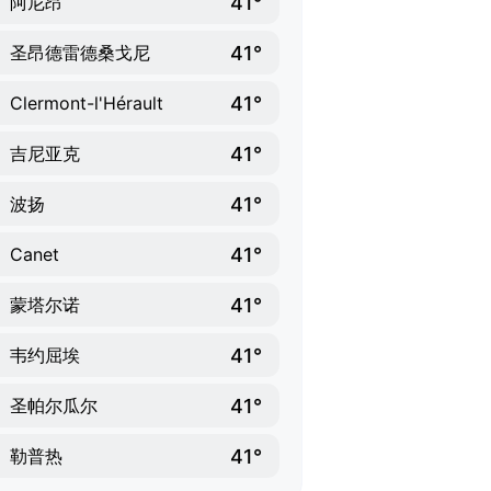
41°
阿尼昂
41°
圣昂德雷德桑戈尼
41°
Clermont-l'Hérault
41°
吉尼亚克
41°
波扬
41°
Canet
41°
蒙塔尔诺
41°
韦约屈埃
41°
圣帕尔瓜尔
41°
勒普热