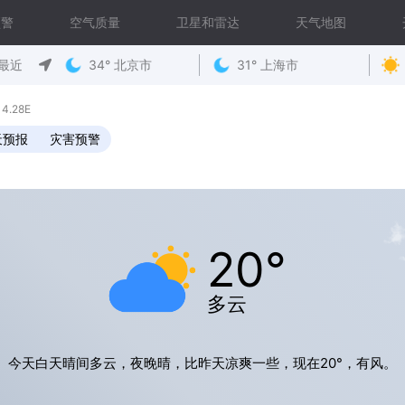
预警
空气质量
卫星和雷达
天气地图
最近
34° 北京市
31° 上海市
4.28E
天预报
灾害预警
20°
多云
今天白天晴间多云，夜晚晴，比昨天凉爽一些，现在20°，有风。