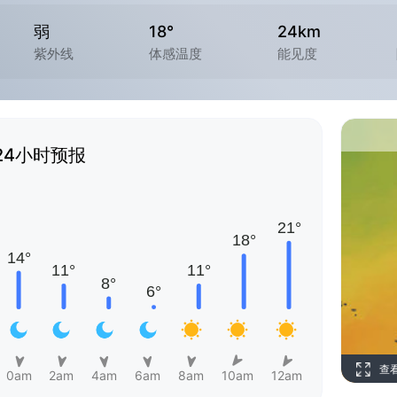
弱
18°
24km
紫外线
体感温度
能见度
24小时预报
查
0am
2am
4am
6am
8am
10am
12am