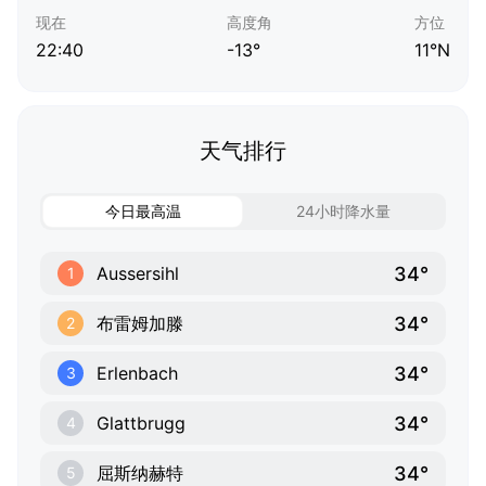
现在
高度角
方位
22:40
-13°
11°N
天气排行
今日最高温
24小时降水量
34°
Aussersihl
1
34°
布雷姆加滕
2
34°
Erlenbach
3
34°
Glattbrugg
4
34°
屈斯纳赫特
5