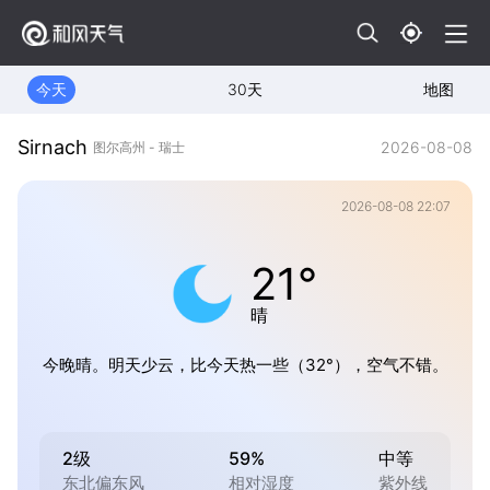
今天
30天
地图
Sirnach
2026-08-08
图尔高州 - 瑞士
2026-08-08 22:07
21°
晴
今晚晴。明天少云，比今天热一些（32°），空气不错。
2级
59%
中等
东北偏东风
相对湿度
紫外线