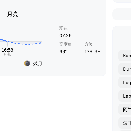
月亮
现在
07:26
高度角
方位
69°
139°SE
Kup
残月
Du
Lug
La
阿
波