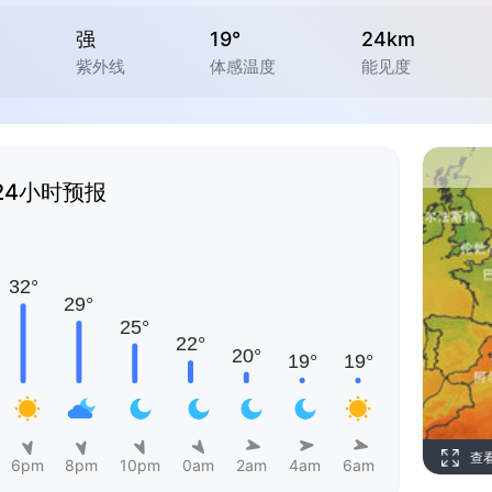
强
19°
24km
紫外线
体感温度
能见度
24小时预报
查
6pm
8pm
10pm
0am
2am
4am
6am