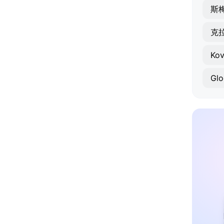
斯
克
Kov
Gl