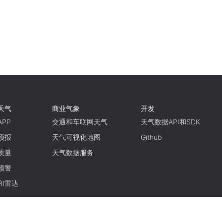
天气
商业气象
开发
PP
交通和车联网天气
天气数据API和SDK
预报
天气可视化地图
Github
质量
天气数据服务
预警
和雷达