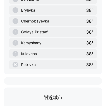
38°
Brylivka
5
38°
Chernobayevka
6
38°
Golaya Pristan'
7
38°
Kamyshany
8
38°
Kulevcha
9
38°
Petrivka
10
附近城市