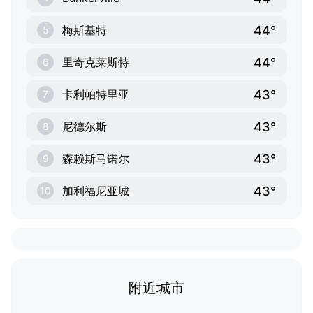
44°
梅斯基特
5
44°
里奇克莱斯特
6
43°
卡利帕特里亚
7
43°
尼德尔斯
8
43°
森赖斯马诺尔
9
43°
加利福尼亚城
10
附近城市