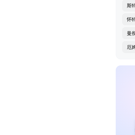
斯
怀
曼
厄