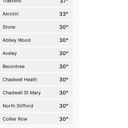
37°
Trakhoni
33°
Akrotiri
30°
Stone
30°
Abbey Wood
30°
Aveley
30°
Becontree
30°
Chadwell Heath
30°
Chadwell St Mary
30°
North Stifford
30°
Collier Row