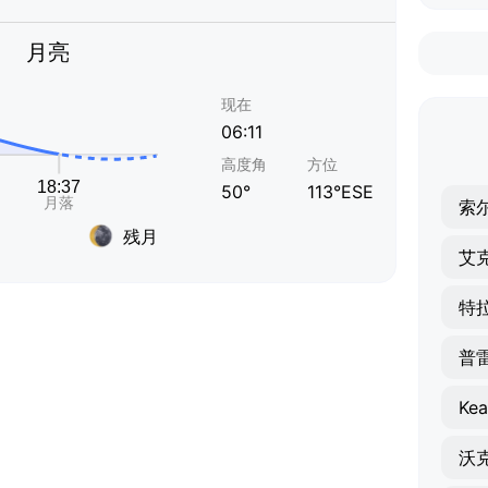
月亮
现在
06:11
高度角
方位
50°
113°ESE
索
残月
艾
特
普
Kea
沃