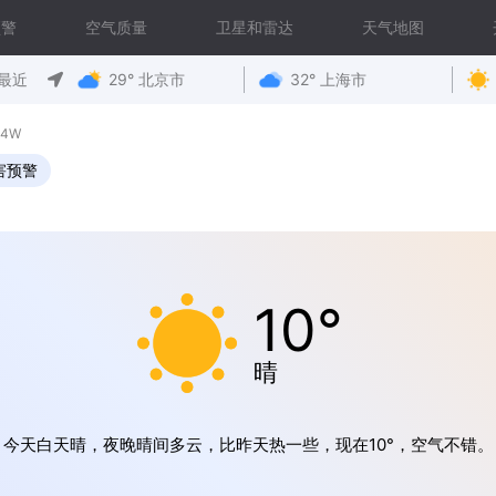
预警
空气质量
卫星和雷达
天气地图
最近
29° 北京市
32° 上海市
34W
害预警
10°
晴
今天白天晴，夜晚晴间多云，比昨天热一些，现在10°，空气不错。