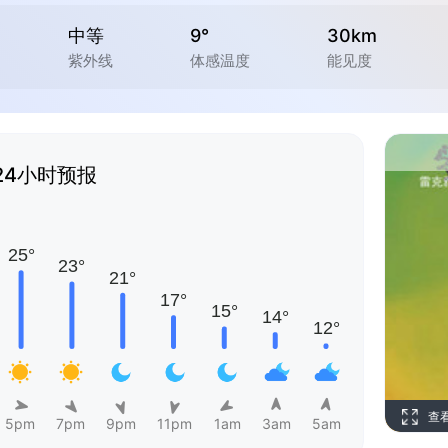
中等
9°
30km
紫外线
体感温度
能见度
24小时预报
查
5pm
7pm
9pm
11pm
1am
3am
5am