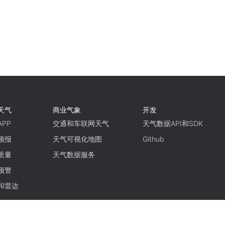
天气
商业气象
开发
PP
交通和车联网天气
天气数据API和SDK
预报
天气可视化地图
Github
质量
天气数据服务
预警
和雷达