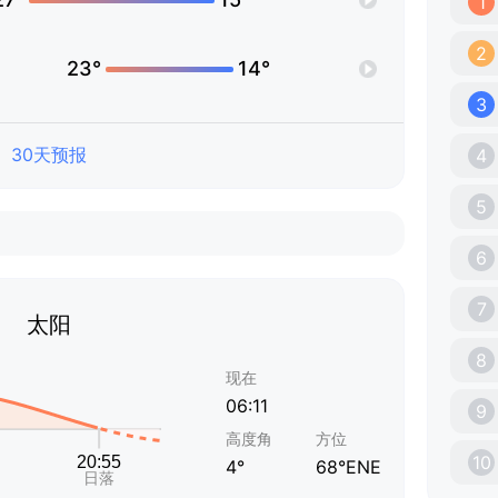
1
2
23°
14°
3
30天预报
4
5
6
7
太阳
8
现在
06:11
9
高度角
方位
10
4°
68°ENE