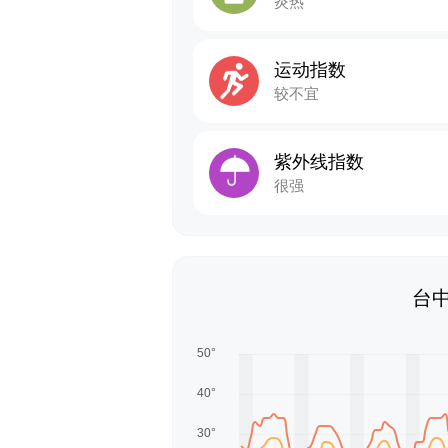
炎热
运动指数
较不宜
紫外线指数
很强
台