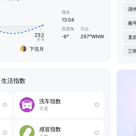
漳
现在
13:04
南
高度角
方位
-6°
297°WNW
龙
下弦月
三
生活指数
洗车指数
不宜
感冒指数