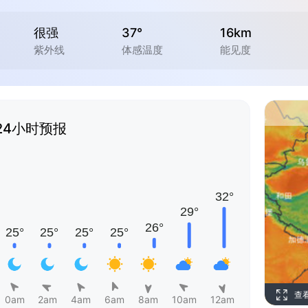
很强
37°
16km
紫外线
体感温度
能见度
24小时预报
查
0am
2am
4am
6am
8am
10am
12am