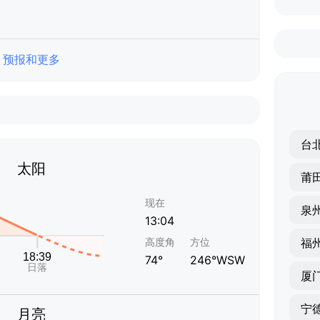
预报和更多
台
太阳
莆
现在
泉
13:04
高度角
方位
福
74°
246°WSW
厦
宁
月亮