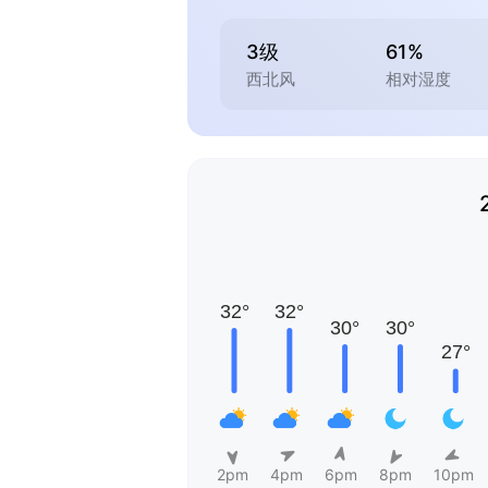
3级
61%
西北风
相对湿度
2pm
4pm
6pm
8pm
10pm