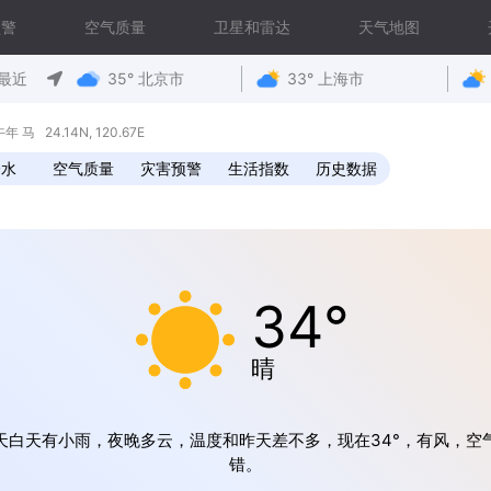
预警
空气质量
卫星和雷达
天气地图
最近
35° 北京市
33° 上海市
马 24.14N, 120.67E
降水
空气质量
灾害预警
生活指数
历史数据
34°
晴
天白天有小雨，夜晚多云，温度和昨天差不多，现在34°，有风，空
错。