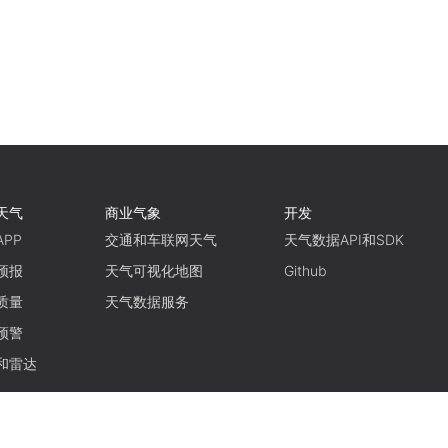
天气
商业气象
开发
PP
交通和车联网天气
天气数据API和SDK
预报
天气可视化地图
Github
质量
天气数据服务
预警
和雷达