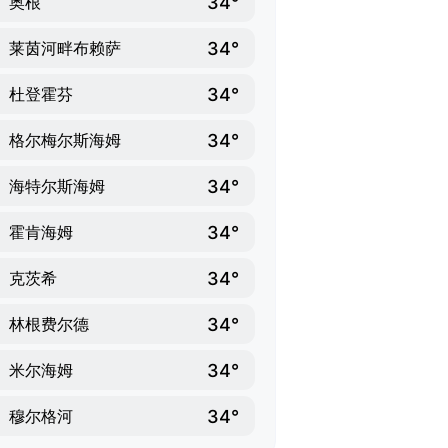
34°
奥根
34°
莱茵河畔布赖萨
34°
杜登霍芬
34°
格尔梅尔斯海姆
34°
海特尔斯海姆
34°
霍肯海姆
34°
克茨希
34°
林根费尔德
34°
米尔海姆
34°
穆尔格河