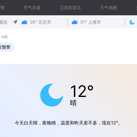
预警
空气质量
卫星和雷达
天气地图
最近
26° 北京市
31° 上海市
.46E
害预警
12°
晴
今天白天晴，夜晚晴，温度和昨天差不多，现在12°。