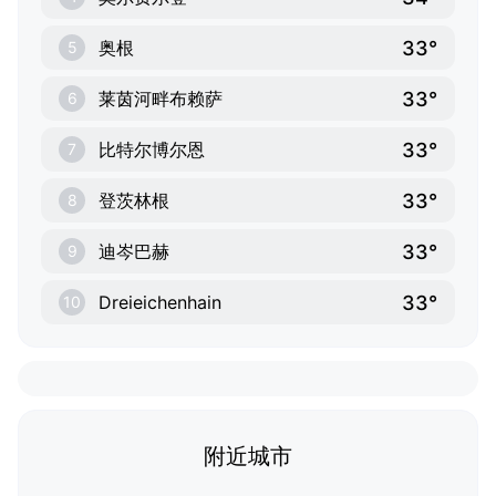
33°
奥根
5
33°
莱茵河畔布赖萨
6
33°
比特尔博尔恩
7
33°
登茨林根
8
33°
迪岑巴赫
9
33°
Dreieichenhain
10
附近城市