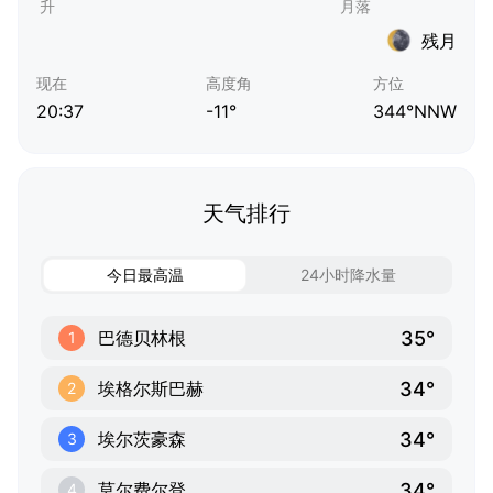
残月
现在
高度角
方位
20:37
-11°
344°NNW
天气排行
今日最高温
24小时降水量
35°
巴德贝林根
1
34°
埃格尔斯巴赫
2
34°
埃尔茨豪森
3
34°
莫尔费尔登
4