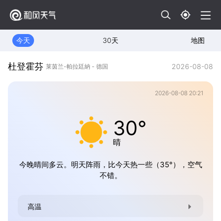
今天
30天
地图
杜登霍芬
2026-08-08
莱茵兰-帕拉廷納 - 德国
2026-08-08 20:21
30°
晴
今晚晴间多云。明天阵雨，比今天热一些（35°），空气
不错。
高温