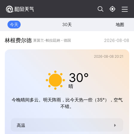
今天
30天
地图
林根费尔德
2026-08-08
莱茵兰-帕拉廷納 - 德国
2026-08-08 20:21
30°
晴
今晚晴间多云。明天阵雨，比今天热一些（35°），空气
不错。
高温