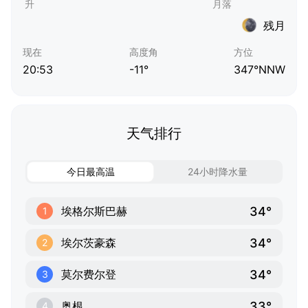
残月
现在
高度角
方位
20:53
-11°
347°NNW
天气排行
今日最高温
24小时降水量
34°
埃格尔斯巴赫
1
34°
埃尔茨豪森
2
34°
莫尔费尔登
3
33°
奥根
4