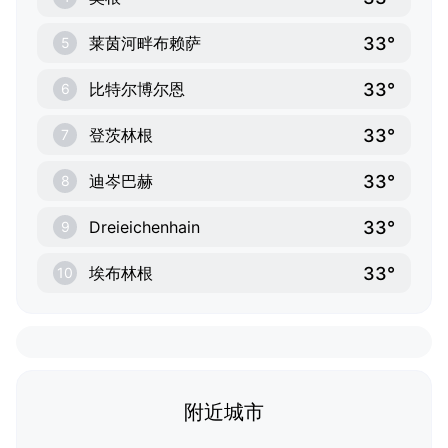
33°
莱茵河畔布赖萨
5
33°
比特尔博尔恩
6
33°
登茨林根
7
33°
迪岑巴赫
8
33°
Dreieichenhain
9
33°
埃布林根
10
附近城市