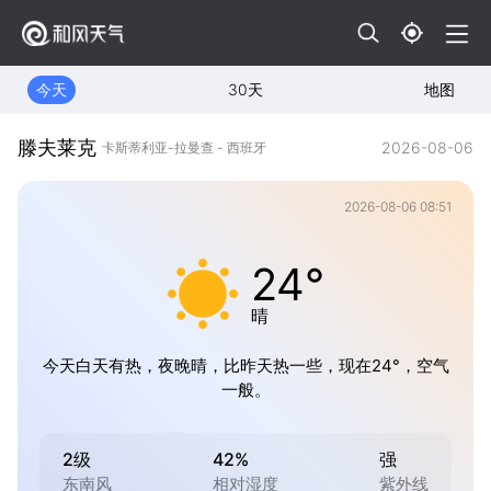
今天
30天
地图
滕夫莱克
2026-08-06
卡斯蒂利亚-拉曼查 - 西班牙
2026-08-06 08:51
24°
晴
今天白天有热，夜晚晴，比昨天热一些，现在24°，空气
一般。
2级
42%
强
东南风
相对湿度
紫外线