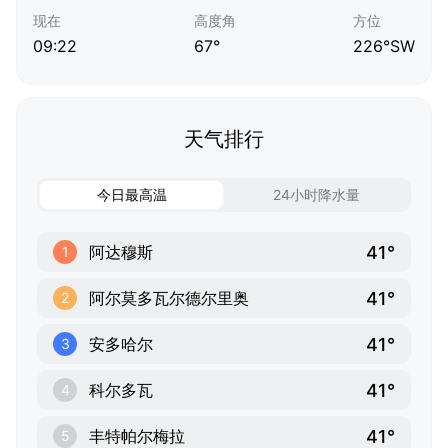
现在
高度角
方位
09:22
67°
226°SW
天气排行
今日最高温
24小时降水量
41°
阿达穆斯
1
41°
阿尔莫多瓦尔德尔里奥
2
41°
安多哈尔
3
41°
科尔多瓦
4
41°
丰特帕尔梅拉
5