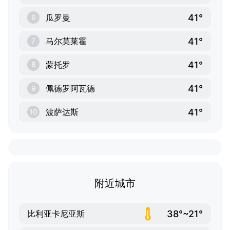
41°
瓜罗曼
6
41°
马尔莫莱霍
7
41°
蒙托罗
8
41°
佩德罗阿瓦德
9
41°
波萨达斯
10
附近城市
38°~21°
比利亚卡尼亚斯