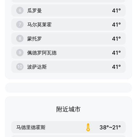
41°
瓜罗曼
6
41°
马尔莫莱霍
7
41°
蒙托罗
8
41°
佩德罗阿瓦德
9
41°
波萨达斯
10
附近城市
38°~21°
马德里德霍斯