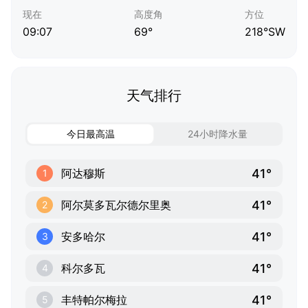
现在
高度角
方位
09:07
69°
218°SW
天气排行
今日最高温
24小时降水量
41°
阿达穆斯
1
41°
阿尔莫多瓦尔德尔里奥
2
41°
安多哈尔
3
41°
科尔多瓦
4
41°
丰特帕尔梅拉
5