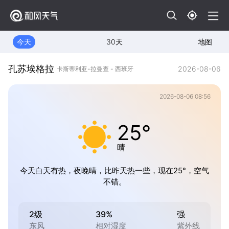
今天
30天
地图
孔苏埃格拉
2026-08-06
卡斯蒂利亚-拉曼查 - 西班牙
2026-08-06 08:56
25°
晴
今天白天有热，夜晚晴，比昨天热一些，现在25°，空气
不错。
2级
39%
强
东风
相对湿度
紫外线