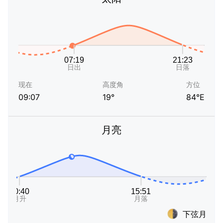
现在
高度角
方位
09:07
19°
84°E
月亮
下弦月