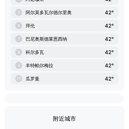
42°
阿尔莫多瓦尔德尔里奥
5
42°
拜伦
6
42°
巴尼奥斯德莱恩西纳
7
42°
科尔多瓦
8
42°
丰特帕尔梅拉
9
42°
瓜罗曼
10
附近城市