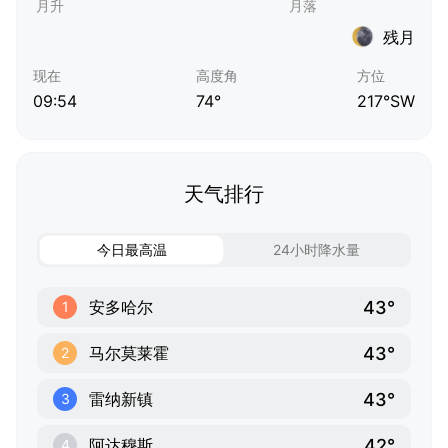
残月
现在
高度角
方位
09:54
74°
217°SW
天气排行
今日最高温
24小时降水量
43°
安多哈尔
1
43°
马尔莫莱霍
2
43°
雷纳新镇
3
42°
阿达穆斯
4