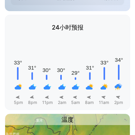
24小时预报
5pm
8pm
11pm
2am
5am
8am
11am
2pm
温度