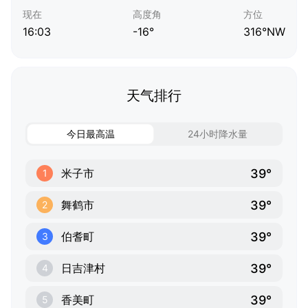
现在
高度角
方位
16:03
-16°
316°NW
天气排行
今日最高温
24小时降水量
39°
米子市
1
39°
舞鹤市
2
39°
伯耆町
3
39°
日吉津村
4
39°
香美町
5