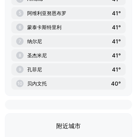
41°
阿维利亚努恩布罗
5
41°
蒙泰卡斯特里利
6
41°
纳尔尼
7
41°
圣杰米尼
8
41°
孔菲尼
9
40°
贝内文托
10
附近城市