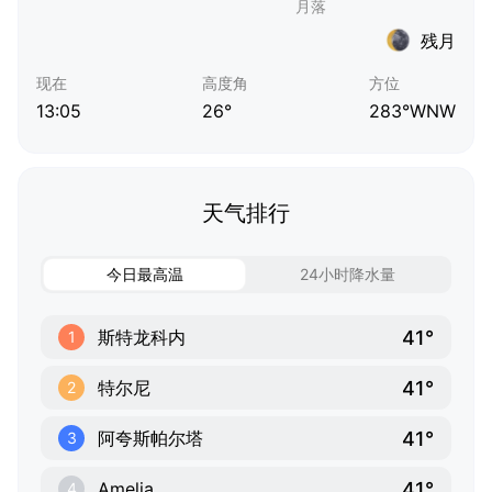
残月
现在
高度角
方位
13:05
26°
283°WNW
天气排行
今日最高温
24小时降水量
41°
斯特龙科内
1
41°
特尔尼
2
41°
阿夸斯帕尔塔
3
41°
Amelia
4