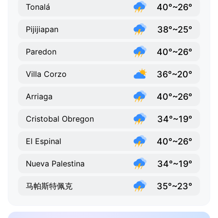
40°~26°
Tonalá
38°~25°
Pijijiapan
40°~26°
Paredon
36°~20°
Villa Corzo
40°~26°
Arriaga
34°~19°
Cristobal Obregon
40°~26°
El Espinal
34°~19°
Nueva Palestina
35°~23°
马帕斯特佩克