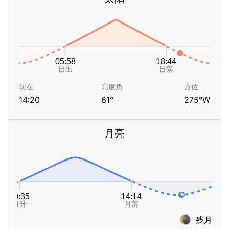
现在
高度角
方位
14:20
61°
275°W
月亮
残月