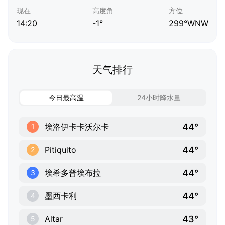
现在
高度角
方位
14:20
-1°
299°WNW
天气排行
今日最高温
24小时降水量
44°
埃洛伊卡卡沃尔卡
1
44°
Pitiquito
2
44°
埃希多普埃布拉
3
44°
墨西卡利
4
43°
Altar
5