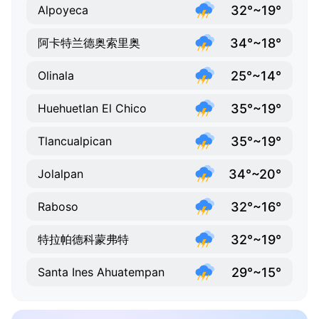
32°~19°
Alpoyeca
34°~18°
阿卡特兰德奥索里奥
25°~14°
Olinala
35°~19°
Huehuetlan El Chico
35°~19°
Tlancualpican
34°~20°
Jolalpan
32°~16°
Raboso
32°~19°
特拉帕德科蒙弗特
29°~15°
Santa Ines Ahuatempan