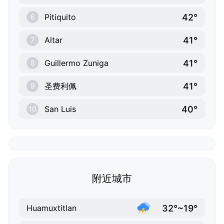
42°
Pitiquito
6
41°
Altar
7
41°
Guillermo Zuniga
8
41°
圣费利佩
9
40°
San Luis
10
附近城市
32°~19°
Huamuxtitlan