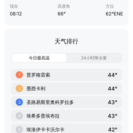
现在
高度角
方位
08:12
66°
62°ENE
天气排行
今日最高温
24小时降水量
44°
普罗格雷索
1
44°
墨西卡利
2
43°
圣路易斯里奥科罗拉多
3
43°
埃希多普埃布拉
4
42°
埃洛伊卡卡沃尔卡
5