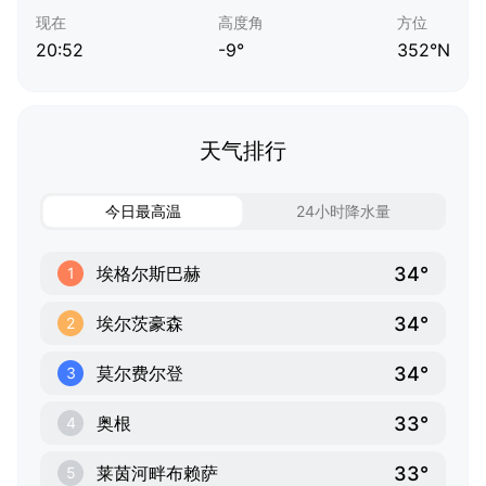
现在
高度角
方位
20:52
-9°
352°N
天气排行
今日最高温
24小时降水量
34°
埃格尔斯巴赫
1
34°
埃尔茨豪森
2
34°
莫尔费尔登
3
33°
奥根
4
33°
莱茵河畔布赖萨
5