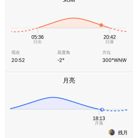
现在
高度角
方位
20:52
-2°
300°WNW
月亮
残月