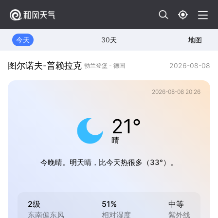
今天
30天
地图
图尔诺夫-普赖拉克
2026-08-08
勃兰登堡 - 德国
2026-08-08 20:26
21°
晴
今晚晴。明天晴，比今天热很多（33°）。
2级
51%
中等
东南偏东风
相对湿度
紫外线