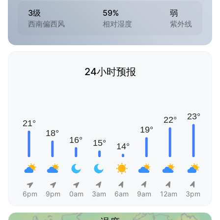
3级
59%
弱
西南偏西风
相对湿度
紫外线
24小时预报
6pm
9pm
0am
3am
6am
9am
12am
3pm