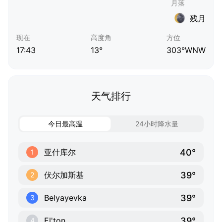
残月
现在
高度角
方位
17:43
13°
303°WNW
天气排行
今日最高温
24小时降水量
40°
亚什库尔
1
39°
伏尔加斯基
2
39°
Belyayevka
3
39°
El'ton
4