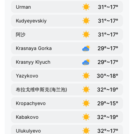
31°~17°
Urman
31°~17°
Kudyeyevskiy
31°~17°
阿沙
29°~17°
Krasnaya Gorka
29°~17°
Krasnyy Klyuch
30°~18°
Yazykovo
32°~19°
布拉戈维申斯克(海兰泡)
29°~15°
Kropachyevo
32°~19°
Kabakovo
32°~17°
Ulukulyevo