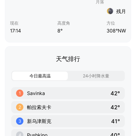
残月
现在
高度角
方位
17:14
8°
308°NW
天气排行
今日最高温
24小时降水量
42°
Savinka
1
42°
帕拉索夫卡
2
41°
新乌津斯克
3
40°
Pushkino
4