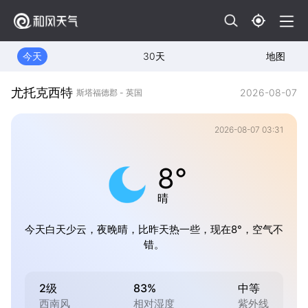
今天
30天
地图
尤托克西特
2026-08-07
斯塔福德郡 - 英国
2026-08-07 03:31
8°
晴
今天白天少云，夜晚晴，比昨天热一些，现在8°，空气不
错。
2级
83%
中等
西南风
相对湿度
紫外线