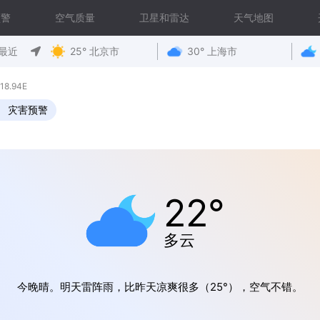
预警
空气质量
卫星和雷达
天气地图
最近
25° 北京市
30° 上海市
8.94E
灾害预警
22°
多云
今晚晴。明天雷阵雨，比昨天凉爽很多（25°），空气不错。