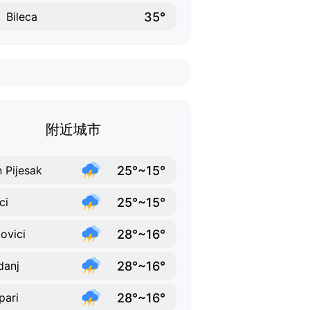
35°
Bileca
附近城市
25°~15°
 Pijesak
25°~15°
ci
28°~16°
ovici
28°~16°
danj
28°~16°
pari