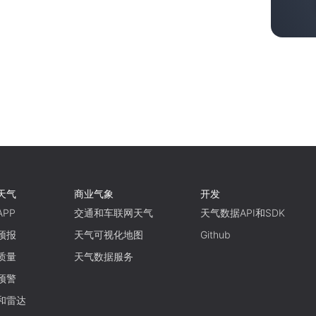
天气
商业气象
开发
PP
交通和车联网天气
天气数据API和SDK
预报
天气可视化地图
Github
质量
天气数据服务
预警
和雷达