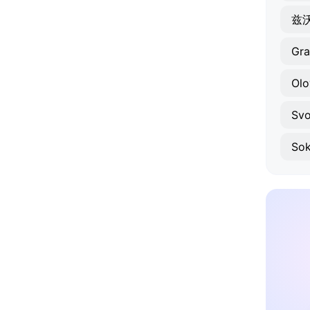
兹
Gra
Olo
Svo
Sok