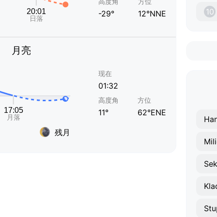
高度角
方位
10
-29°
12°NNE
月亮
现在
01:32
高度角
方位
11°
62°ENE
Han
残月
Mili
Sek
Kla
Stu