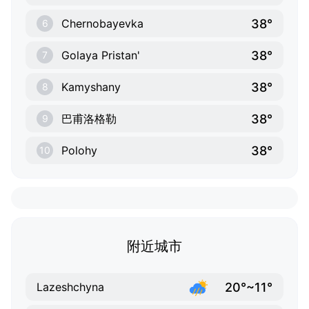
38°
Chernobayevka
6
38°
Golaya Pristan'
7
38°
Kamyshany
8
38°
巴甫洛格勒
9
38°
Polohy
10
附近城市
20°~11°
Lazeshchyna