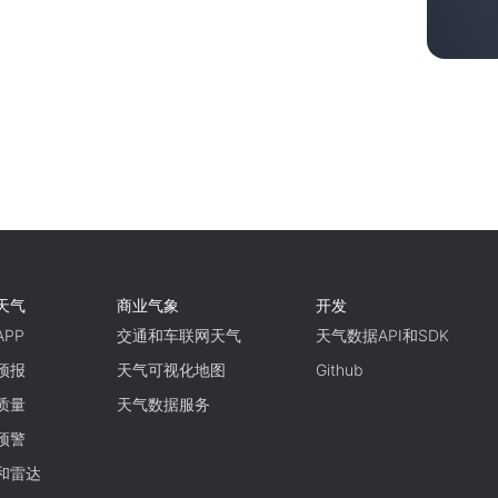
天气
商业气象
开发
PP
交通和车联网天气
天气数据API和SDK
预报
天气可视化地图
Github
质量
天气数据服务
预警
和雷达