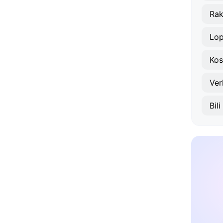
Ra
Lop
Ko
Ver
Bil