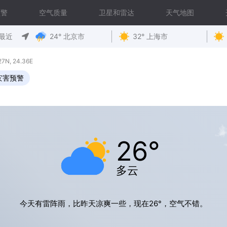
预警
空气质量
卫星和雷达
天气地图
最近
24° 北京市
32° 上海市
N, 24.36E
灾害预警
26°
多云
今天有雷阵雨，比昨天凉爽一些，现在26°，空气不错。