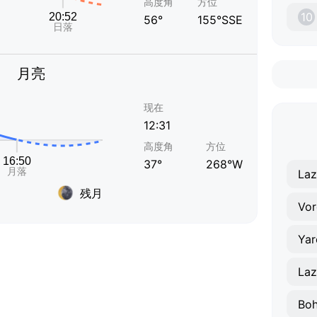
高度角
方位
10
56°
155°SSE
月亮
现在
12:31
高度角
方位
37°
268°W
Laz
残月
Vor
Ya
Laz
Bo