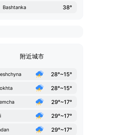
38°
Bashtanka
附近城市
28°~15°
eshchyna
28°~15°
okhta
29°~17°
remcha
29°~17°
i
29°~17°
hdan