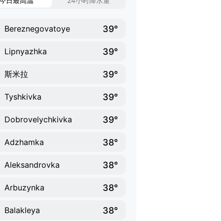
今日最高温
24小时降水量
39°
Bereznegovatoye
39°
Lipnyazhka
39°
斯米拉
39°
Tyshkivka
39°
Dobrovelychkivka
38°
Adzhamka
38°
Aleksandrovka
38°
Arbuzynka
38°
Balakleya