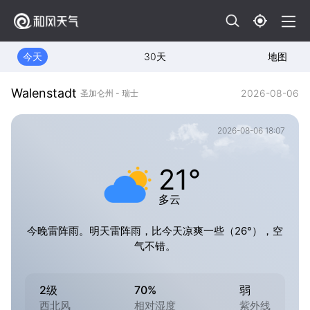
今天
30天
地图
Walenstadt
2026-08-06
圣加仑州 - 瑞士
2026-08-06 18:07
21°
多云
今晚雷阵雨。明天雷阵雨，比今天凉爽一些（26°），空
气不错。
2级
70%
弱
西北风
相对湿度
紫外线