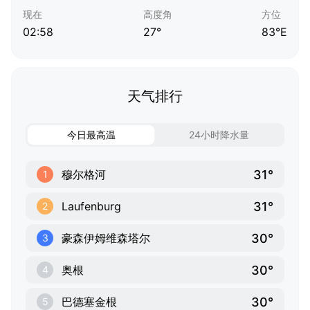
现在
高度角
方位
02:58
27°
83°E
天气排行
今日最高温
24小时降水量
31°
穆尔格河
1
31°
Laufenburg
2
30°
豪森伊姆维森塔尔
3
30°
奥根
4
30°
巴德塞金根
5