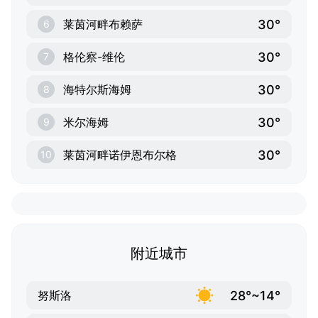
30°
莱茵河畔布赖萨
6
30°
格伦察-维伦
7
30°
海特尔斯海姆
8
30°
米尔海姆
9
30°
莱茵河畔诺伊恩布尔格
10
附近城市
28°~14°
努斯洛