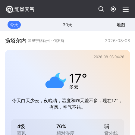
今天
30天
地图
扬塔尔内
2026-08-08
加里宁格勒州 - 俄罗斯
2026-08-08 04:26
17°
多云
今天白天少云，夜晚晴，温度和昨天差不多，现在17°，
有风，空气不错。
4级
76%
弱
西风
相对湿度
紫外线