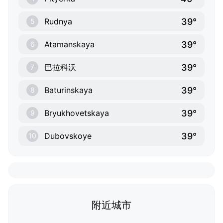
39°
Rudnya
5
39°
Atamanskaya
6
39°
巴拉科沃
7
39°
Baturinskaya
8
39°
Bryukhovetskaya
9
39°
Dubovskoye
10
附近城市