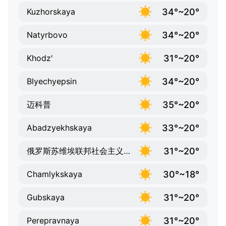
34°~20°
Kuzhorskaya
34°~20°
Natyrbovo
31°~20°
Khodz'
34°~20°
Blyechyepsin
35°~20°
迈科普
33°~20°
Abadzyekhskaya
31°~20°
俄罗斯苏维埃联邦社会主义共和国
30°~18°
Chamlykskaya
31°~20°
Gubskaya
31°~20°
Perepravnaya