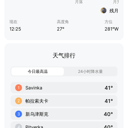
残月
现在
高度角
方位
12:25
27°
281°W
天气排行
今日最高温
24小时降水量
41°
Savinka
1
41°
帕拉索夫卡
2
40°
新乌津斯克
3
40°
Pityerka
4