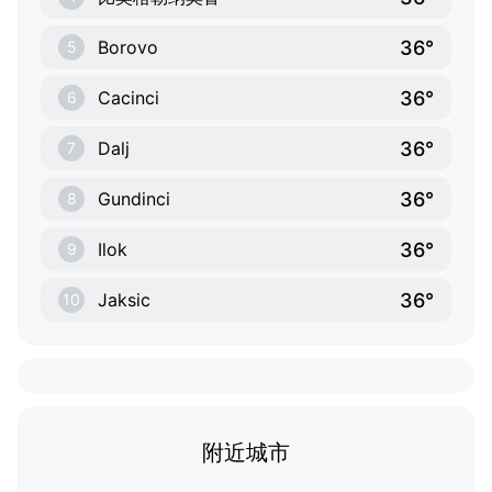
36°
Borovo
5
36°
Cacinci
6
36°
Dalj
7
36°
Gundinci
8
36°
Ilok
9
36°
Jaksic
10
附近城市