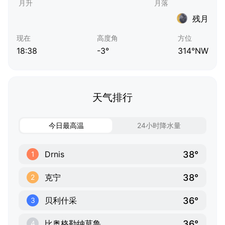
残月
现在
高度角
方位
18:38
-3°
314°NW
天气排行
今日最高温
24小时降水量
38°
Drnis
1
38°
克宁
2
36°
贝利什采
3
36°
比奥格勒纳莫鲁
4