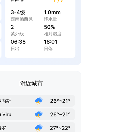
3-4级
1.0mm
西南偏西风
降水量
2
50%
紫外线
相对湿度
06:38
18:01
日出
日落
附近城市
26°~21°
尔内斯
26°~21°
u Viru
27°~22°
特罗