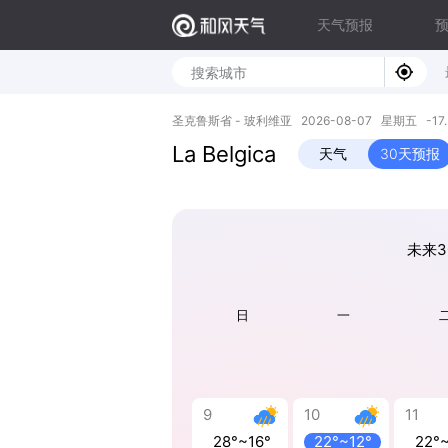
天气预报
圣克鲁斯省 - 玻利维亚 2026-08-07 星期五 -17.55
La Belgica
天气
30天预报
未来3
日
一
9
10
11
28°~16°
22°~12°
22°