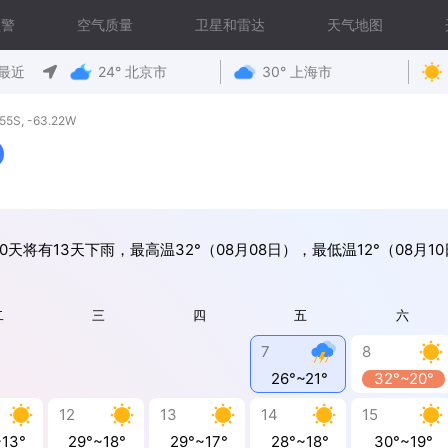
预警
空气质量
卫星和雷达
天气地图
最近
24° 北京市
30° 上海市
S, -63.22W
0天将有13天下雨，最高温32°（08月08日），最低温12°（08月1
二
三
四
五
六
7
8
26°~21°
32°~20°
12
13
14
15
~13°
29°~18°
29°~17°
28°~18°
30°~19°