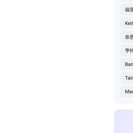
福
Kei
奈
亨
Ban
Tai
Mac