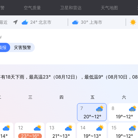
预警
空气质量
卫星和雷达
天气地图
最近
24° 北京市
30° 上海市
W
预报
灾害预警
有18天下雨，最高温23°（08月12日），最低温9°（08月10日，0
二
三
四
五
六
7
8
20°~12°
19°~12°
12
13
14
15
~14°
23°~16°
21°~13°
19°~13°
19°~12°