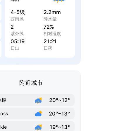
4-5级
2.2mm
西南风
降水量
2
72%
紫外线
相对湿度
05:19
21:21
日出
日落
附近城市
20°~12°
尔根
20°~13°
loss
19°~13°
kie