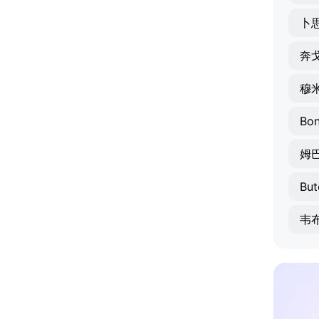
卜
奔
穆
Bo
姆
But
韦