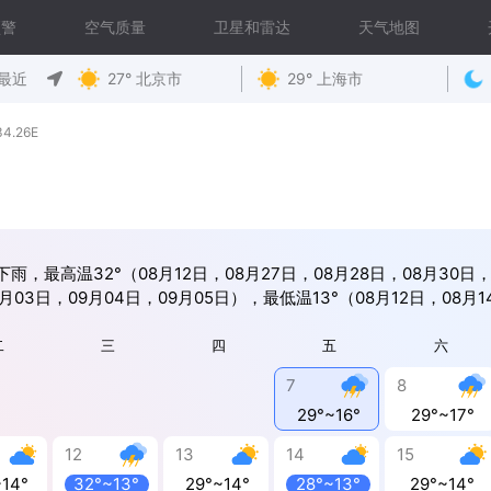
预警
空气质量
卫星和雷达
天气地图
最近
27° 北京市
29° 上海市
4.26E
雨，最高温32°（08月12日，08月27日，08月28日，08月30日，
月03日，09月04日，09月05日），最低温13°（08月12日，08月
二
三
四
五
六
7
8
29°~16°
29°~17°
12
13
14
15
~14°
32°~13°
29°~14°
28°~13°
29°~14°