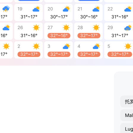
19
20
21
22
~17°
31°~17°
30°~17°
30°~16°
31°~16°
26
27
28
29
~16°
31°~16°
32°~16°
32°~17°
31°~17°
2
3
4
5
~17°
32°~17°
32°~17°
32°~17°
32°~17°
托
Mal
Lug