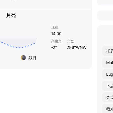
月亮
现在
14:00
高度角
方位
-2°
296°WNW
托
残月
Mal
Lug
卜
奔
穆