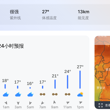
很强
27°
13km
紫外线
体感温度
能见度
24小时预报
查
1am
3am
5am
7am
9am
11am
1pm