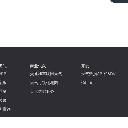
天气
商业气象
开发
PP
交通和车联网天气
天气数据API和SDK
预报
天气可视化地图
Github
质量
天气数据服务
预警
和雷达