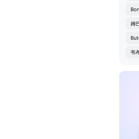
Bo
姆
But
韦