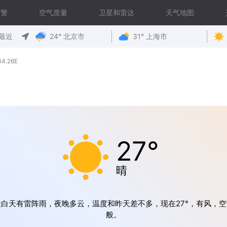
预警
空气质量
卫星和雷达
天气地图
最近
24° 北京市
31° 上海市
4.26E
27°
晴
天白天有雷阵雨，夜晚多云，温度和昨天差不多，现在27°，有风，空
般。