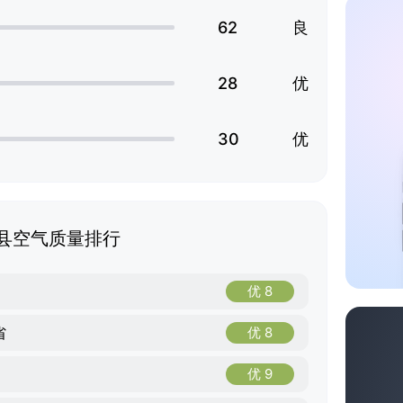
62
良
28
优
30
优
县空气质量排行
优 8
省
优 8
优 9