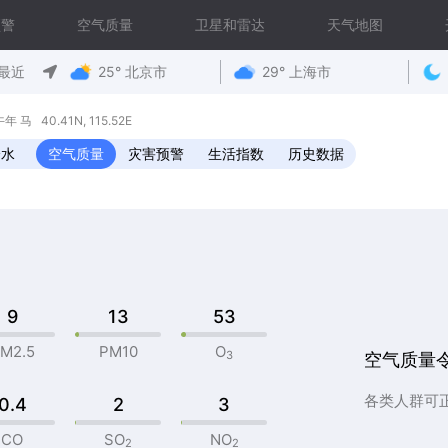
预警
空气质量
卫星和雷达
天气地图
最近
25° 北京市
29° 上海市
马 40.41N, 115.52E
降水
空气质量
灾害预警
生活指数
历史数据
9
13
53
M2.5
PM10
O
3
空气质量
各类人群可
0.4
2
3
CO
SO
NO
2
2