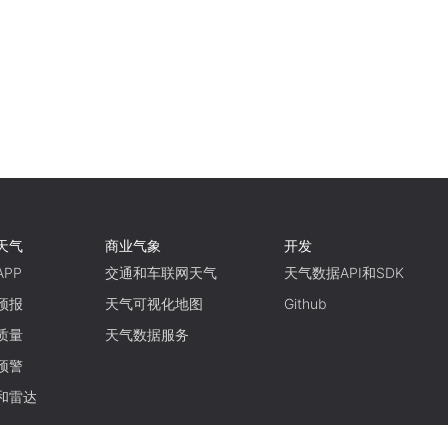
天气
商业气象
开发
PP
交通和车联网天气
天气数据API和SDK
预报
天气可视化地图
Github
质量
天气数据服务
预警
和雷达