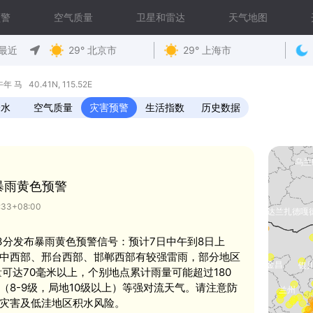
预警
空气质量
卫星和雷达
天气地图
最近
29° 北京市
29° 上海市
马 40.41N, 115.52E
降水
空气质量
灾害预警
生活指数
历史数据
暴雨黄色预警
33+08:00
时33分发布暴雨黄色预警信号：预计7日中午到8日上
中西部、邢台西部、邯郸西部有较强雷雨，部分地区
量可达70毫米以上，个别地点累计雨量可能超过180
8-9级，局地10级以上）等强对流天气。请注意防
灾害及低洼地区积水风险。