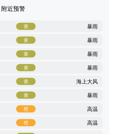
附近预警
暴雨
黄
暴雨
黄
暴雨
黄
暴雨
黄
海上大风
黄
暴雨
黄
高温
橙
高温
橙