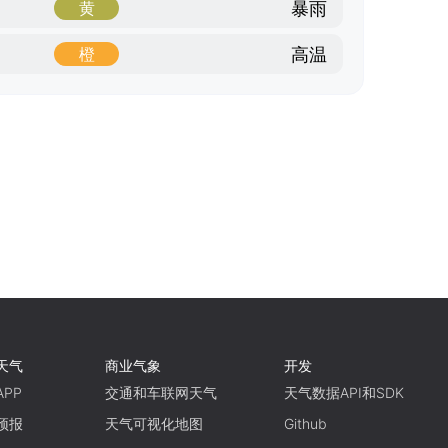
暴雨
黄
高温
橙
天气
商业气象
开发
PP
交通和车联网天气
天气数据API和SDK
预报
天气可视化地图
Github