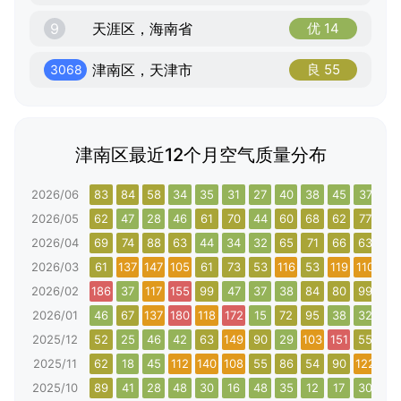
9
天涯区，海南省
优 14
津南区，天津市
良 55
3068
津南区最近12个月空气质量分布
2026/06
83
84
58
34
35
31
27
40
38
45
37
68
2026/05
62
47
28
46
61
70
44
60
68
62
77
96
2026/04
69
74
88
63
44
34
32
65
71
66
63
97
2026/03
61
137
147
105
61
73
53
116
53
119
110
73
2026/02
186
37
117
155
99
47
37
38
84
80
99
10
2026/01
46
67
137
180
118
172
15
72
95
38
32
79
2025/12
52
25
46
42
63
149
90
29
103
151
55
31
2025/11
62
18
45
112
140
108
55
86
54
90
122
17
2025/10
89
41
28
48
30
16
48
35
12
17
30
37