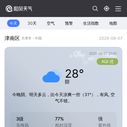
今天
30天
空气
预警
生活指数
地图
津南区
2026-08-07
天津市 - 中国
2026-08-07 21:00
AQI 优
28°
阴
今晚阴。明天多云，比今天凉爽一些（31°），有风, 空
气不错。
3级
77%
强
东南风
相对湿度
紫外线