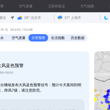
预警
空气质量
卫星和雷达
天气地图
最近
28° 北京市
31° 上海市
马 38.44N, 116.09E
降水
空气质量
灾害预警
生活指数
历史数据
大风蓝色预警
56+08:00
时54分继续发布大风蓝色预警信号：预计今天夜间到明
级，阵风7级，请注意防范。