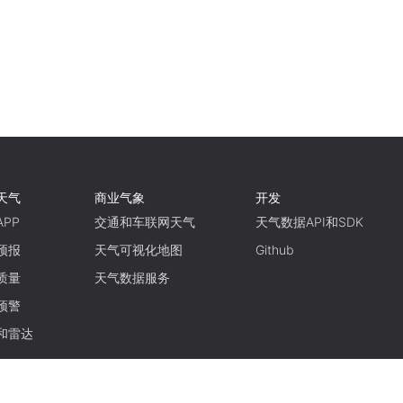
天气
商业气象
开发
PP
交通和车联网天气
天气数据API和SDK
预报
天气可视化地图
Github
质量
天气数据服务
预警
和雷达