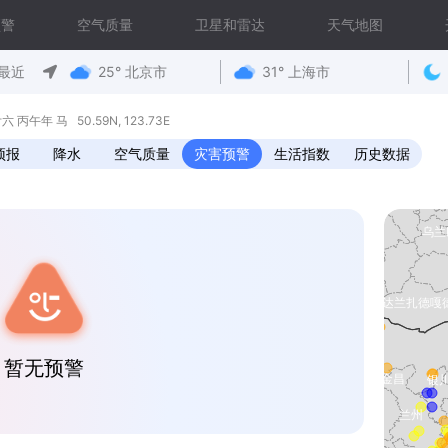
预警
空气质量
卫星和雷达
天气地图
最近
25° 北京市
31° 上海市
丙午年 马 50.59N, 123.73E
预报
降水
空气质量
灾害预警
生活指数
历史数据
暂无预警