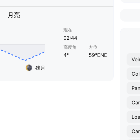
月亮
现在
02:44
高度角
方位
4°
59°ENE
残月
Col
Pa
Ca
Los
Cam