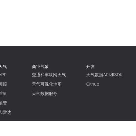
天气
商业气象
开发
PP
交通和车联网天气
天气数据API和SDK
预报
天气可视化地图
Github
质量
天气数据服务
预警
和雷达