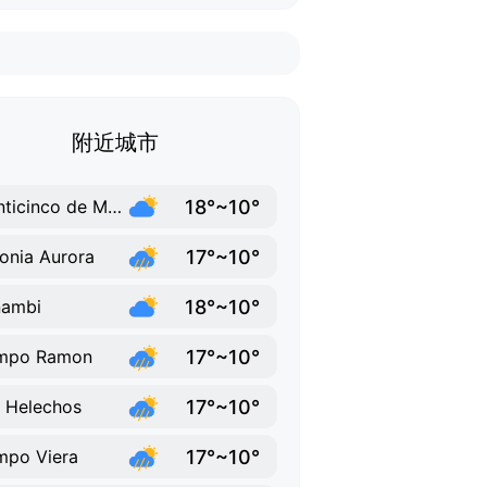
附近城市
18°~10°
Veinticinco de Mayo
17°~10°
onia Aurora
18°~10°
nambi
17°~10°
mpo Ramon
17°~10°
 Helechos
17°~10°
po Viera