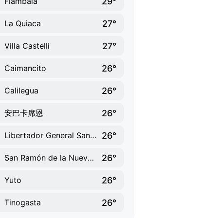
29°
Fiambala
27°
La Quiaca
27°
Villa Castelli
26°
Caimancito
26°
Calilegua
26°
安巴卡席恩
26°
Libertador General San Martín
26°
San Ramón de la Nueva Orán
26°
Yuto
26°
Tinogasta