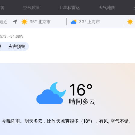
预警
空气质量
卫星和雷达
天气地图
最近
35° 北京市
33° 上海市
S, -54.68W
报
灾害预警
16°
晴间多云
今晚阵雨。明天多云，比昨天凉爽很多（18°），有风, 空气不错。