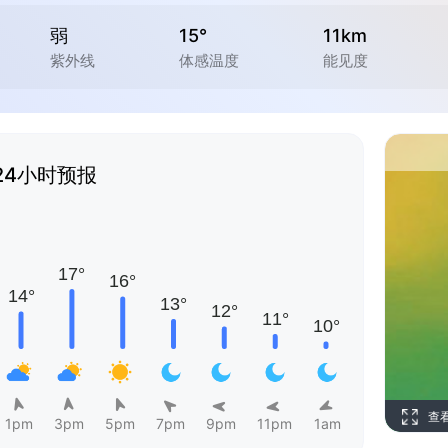
弱
15°
11km
紫外线
体感温度
能见度
24小时预报
查
1pm
3pm
5pm
7pm
9pm
11pm
1am