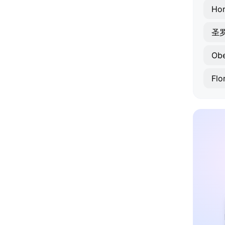
Hor
圣
Ob