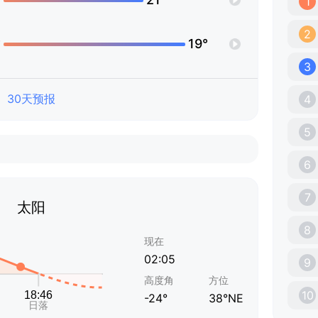
1
2
°
19°
3
30天预报
4
5
6
7
太阳
8
现在
02:05
9
高度角
方位
10
-24°
38°NE