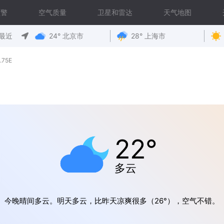
预警
空气质量
卫星和雷达
天气地图
最近
24° 北京市
28° 上海市
.75E
22°
多云
今晚晴间多云。明天多云，比昨天凉爽很多（26°），空气不错。