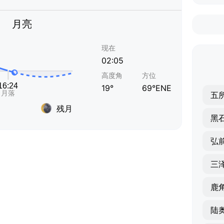
月亮
现在
02:05
高度角
方位
19°
69°ENE
五
残月
黑
弘
三
鹿
陆