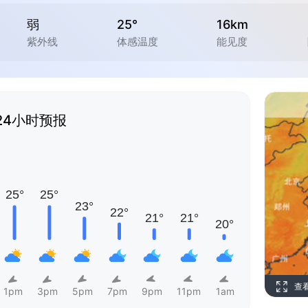
弱
25°
16km
紫外线
体感温度
能见度
24小时预报
查
1pm
3pm
5pm
7pm
9pm
11pm
1am