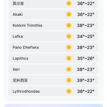
36°~22°
莫尔富
36°~22°
Akaki
38°~23°
Kokkini Trimithia
34°~25°
Lefka
38°~23°
Pano Dheftera
35°~26°
Lapithos
38°~23°
Xeri
39°~23°
尼科西亚
36°~22°
Lythrodhondas