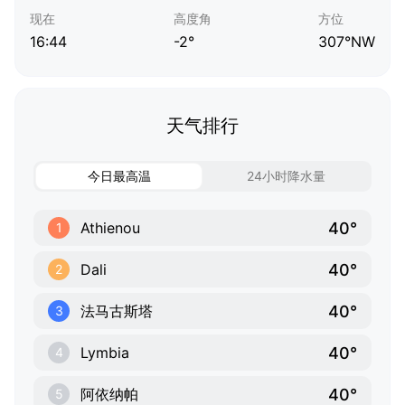
现在
高度角
方位
16:44
-2°
307°NW
天气排行
今日最高温
24小时降水量
40°
Athienou
1
40°
Dali
2
40°
法马古斯塔
3
40°
Lymbia
4
40°
阿依纳帕
5