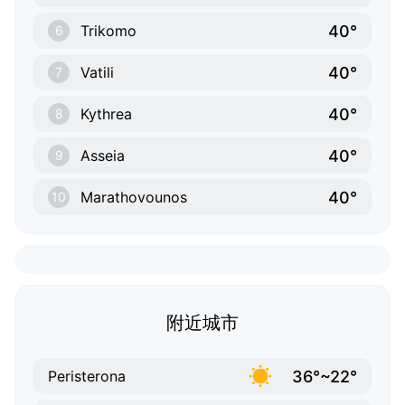
40°
Trikomo
6
40°
Vatili
7
40°
Kythrea
8
40°
Asseia
9
40°
Marathovounos
10
附近城市
36°~22°
Peristerona