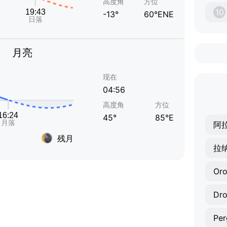
高度角
方位
10
-13°
60°ENE
月亮
现在
04:56
高度角
方位
45°
85°E
阿
残月
拉
Oro
Dro
Pe