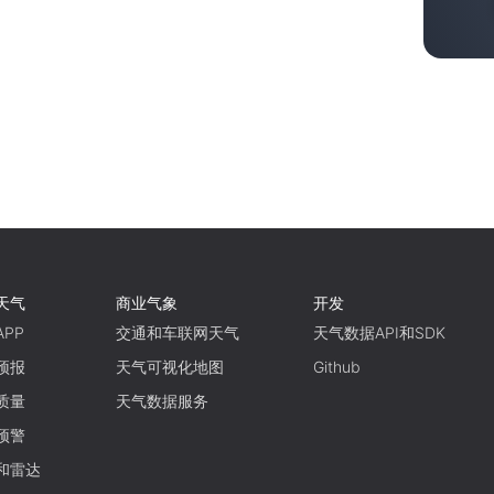
天气
商业气象
开发
PP
交通和车联网天气
天气数据API和SDK
预报
天气可视化地图
Github
质量
天气数据服务
预警
和雷达