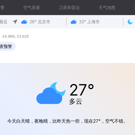
预警
空气质量
卫星和雷达
天气地图
最近
26° 北京市
32° 上海市
34.96N, 33.63E
害预警
27°
多云
今天白天晴，夜晚晴，比昨天热一些，现在27°，空气不错。