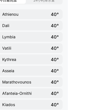
今日最高温
24小时降水量
40°
Athienou
40°
Dali
40°
Lymbia
40°
Vatili
40°
Kythrea
40°
Asseia
40°
Marathovounos
40°
Afanteia-Ornithi
40°
Kiados