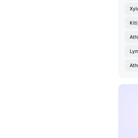
Xy
Kit
Ath
Lym
Ath