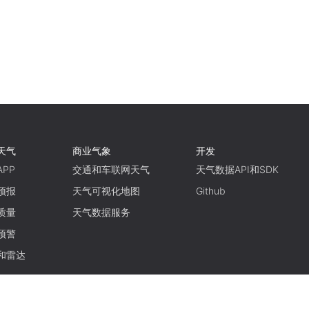
天气
商业气象
开发
PP
交通和车联网天气
天气数据API和SDK
预报
天气可视化地图
Github
质量
天气数据服务
预警
和雷达