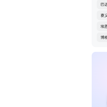
巴
赛
埃
博