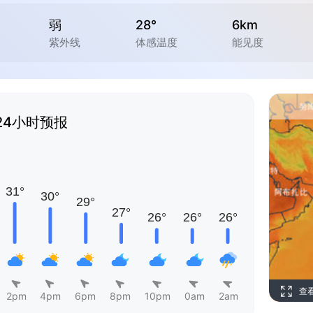
弱
28°
6km
紫外线
体感温度
能见度
24小时预报
查
2pm
4pm
6pm
8pm
10pm
0am
2am