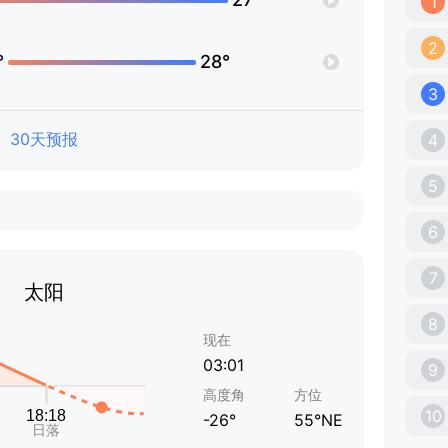
1
2
°
28°
3
30天预报
4
5
6
7
太阳
8
现在
03:01
9
高度角
方位
10
-26°
55°NE