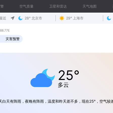
预警
空气质量
卫星和雷达
天气地图
最近
28° 北京市
29° 上海市
8.77E
灾害预警
25°
多云
天白天有阵雨，夜晚有阵雨，温度和昨天差不多，现在25°，空气较