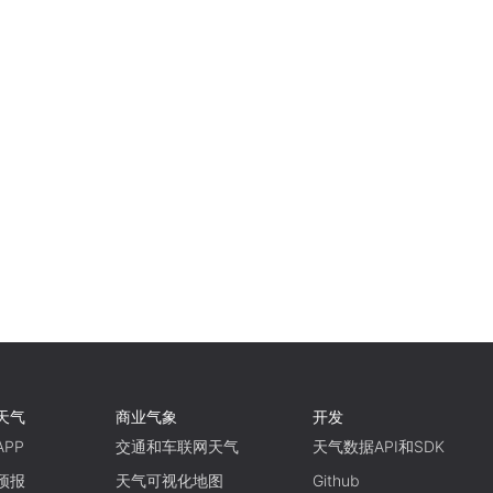
天气
商业气象
开发
PP
交通和车联网天气
天气数据API和SDK
预报
天气可视化地图
Github