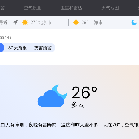
预警
空气质量
卫星和雷达
天气地图
最近
27° 北京市
29° 上海市
8.14E
30天预报
灾害预警
26°
多云
天白天有阵雨，夜晚有雷阵雨，温度和昨天差不多，现在26°，空气很