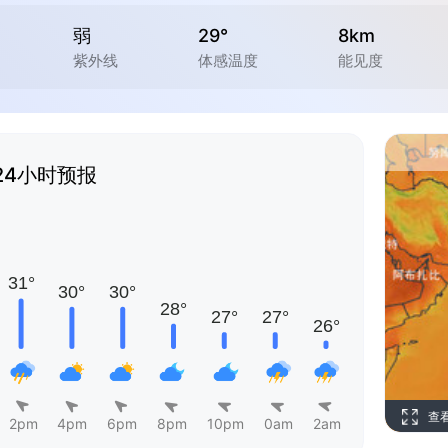
弱
29°
8km
紫外线
体感温度
能见度
24小时预报
查
2pm
4pm
6pm
8pm
10pm
0am
2am