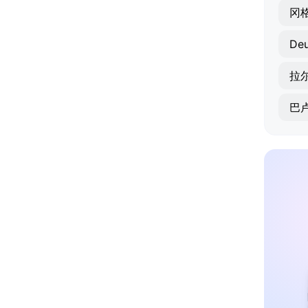
冈
Deu
拉
巴