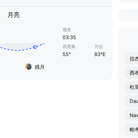
月亮
现在
03:35
高度角
方位
55°
83°E
拉
残月
西
杜
Dau
Naw
帕